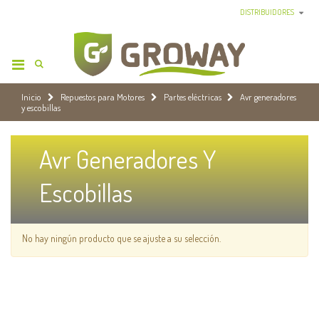
DISTRIBUIDORES
Inicio
Repuestos para Motores
Partes eléctricas
Avr generadores
y escobillas
Avr Generadores Y
Escobillas
No hay ningún producto que se ajuste a su selección.